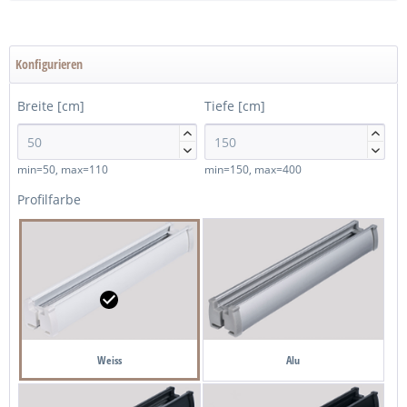
Konfigurieren
Breite [cm]
Tiefe [cm]




min=50, max=110
min=150, max=400
Profilfarbe
Weiss
Alu