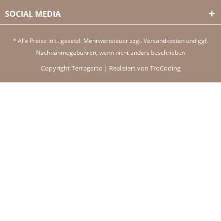
SOCIAL MEDIA
* Alle Preise inkl. gesetzl. Mehrwertsteuer zzgl.
Versandkosten
und ggf.
Nachnahmegebühren, wenn nicht anders beschrieben
Copyright Terragarto | Realisiert von TroCoding