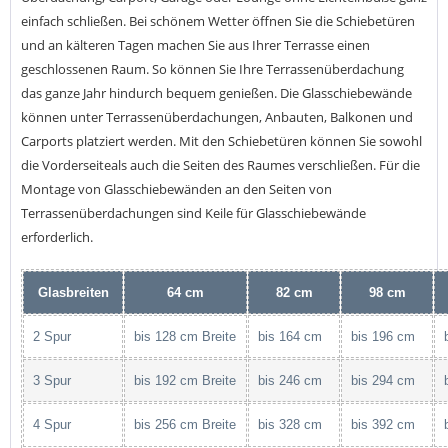
einfach schließen. Bei schönem Wetter öffnen Sie die Schiebetüren
und an kälteren Tagen machen Sie aus Ihrer Terrasse einen
geschlossenen Raum. So können Sie Ihre Terrassenüberdachung
das ganze Jahr hindurch bequem genießen. Die Glasschiebewände
können unter Terrassenüberdachungen, Anbauten, Balkonen und
Carports platziert werden. Mit den Schiebetüren können Sie sowohl
die Vorderseiteals auch die Seiten des Raumes verschließen. Für die
Montage von Glasschiebewänden an den Seiten von
Terrassenüberdachungen sind Keile für Glasschiebewände
erforderlich.
Glasbreiten
64 cm
82 cm
98 cm
2 Spur
bis 128 cm Breite
bis 164 cm
bis 196 cm
3 Spur
bis 192 cm Breite
bis 246 cm
bis 294 cm
4 Spur
bis 256 cm Breite
bis 328 cm
bis 392 cm